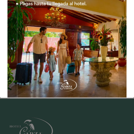
Descubre San Blas
Información general
Puerto de San Blas
Paraíso de las Aves
Aventuras entre esteros y manglares
Pesca, Surf, Ballenas y Playas
Contáctanos