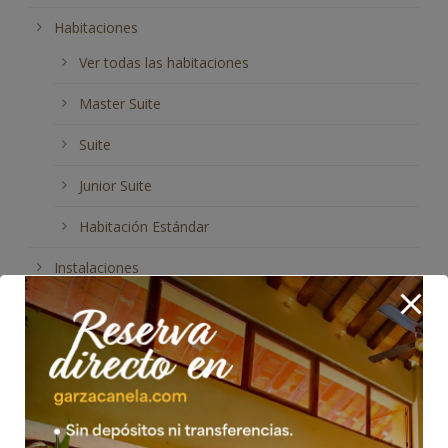
Habitaciones
Ver todas las habitaciones
Master Suite
Suite
Junior Suite
Habitación Estándar
Instalaciones
Restaurante Bar El Delfín
Eventos
Bodas
Eventos Sociales y de negocios