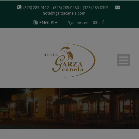
modal-check
(323) 285 0112 | (323) 285 0480 | (323) 285 0307
hotel@garzacanela.com
ENGLISH
Síguenos en: